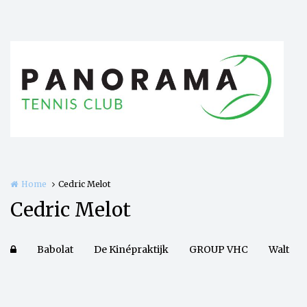
Overslaan en naar de inhoud gaan
Home
Cedric Melot
Cedric Melot
Babolat
De Kinépraktijk
GROUP VHC
Walt
