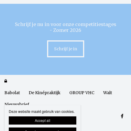
Schrijf je nu in voor onze competitiestages
- Zomer 2026
Schrijf je in

Babolat
De Kinépraktijk
GROUP VHC
Walt
Nieuwsbrief
Deze website maakt gebruik van cookies.
Accept all