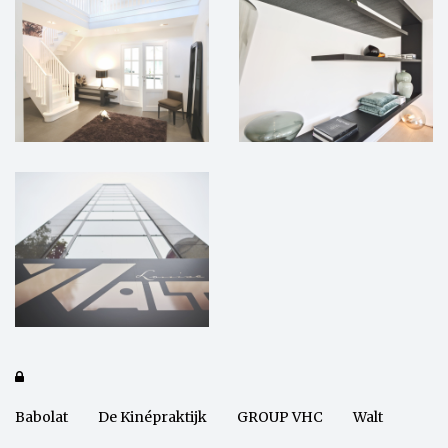

Babolat
De Kinépraktijk
GROUP VHC
Walt