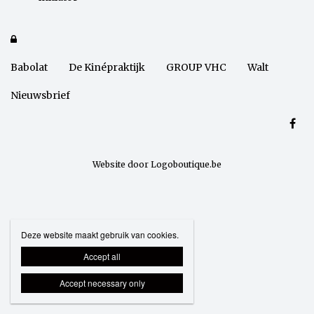

Babolat
De Kinépraktijk
GROUP VHC
Walt
Nieuwsbrief
Website door Logoboutique.be
Deze website maakt gebruik van cookies.
Accept all
Accept necessary only